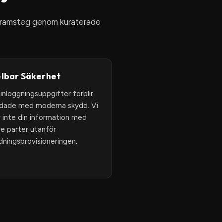
 framsteg genom kuraterade
lbar Säkerhet
 inloggningsuppgifter förblir
dade med moderna skydd. Vi
r inte din information med
je parter utanför
ldningsprovisioneringen.