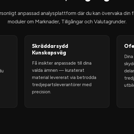
1
ersonligt anpassad analysplattform där du kan övervaka din
moduler om Marknader, Tillgångar och Valutagrunder.
Skräddarsydd
Ofe
Kunskapsväg
Dina
Få insikter anpassade till dina
skyd
valda ämnen — kuraterat
du
dela
material levererat via betrodda
tred
tredjepartsleverantörer med
utbi
precision.