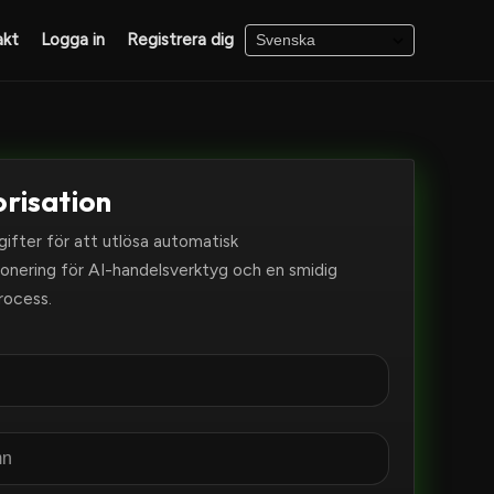
akt
Logga in
Registrera dig
orisation
ifter för att utlösa automatisk
sionering för AI-handelsverktyg och en smidig
rocess.