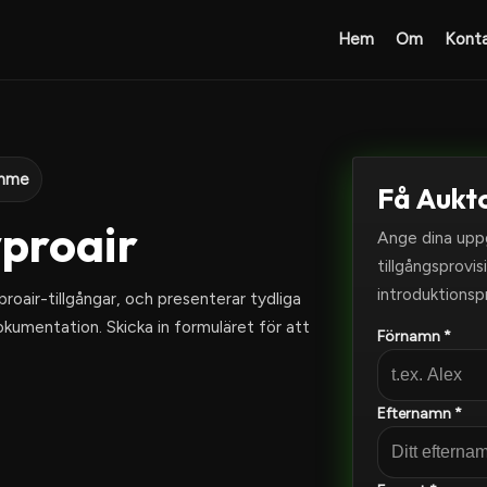
Hem
Om
Kont
ymme
Få Aukt
yproair
Ange dina uppg
tillgångsprovi
introduktionsp
roair-tillgångar, och presenterar tydliga
kumentation. Skicka in formuläret för att
Förnamn *
Efternamn *