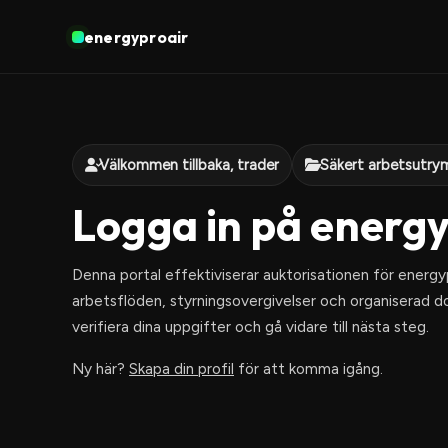
energyproair
Välkommen tillbaka, trader
Säkert arbetsutr
Logga in på energ
Denna portal effektiviserar auktorisationen för energyp
arbetsflöden, styrningsovergivelser och organiserad do
verifiera dina uppgifter och gå vidare till nästa steg.
Ny här?
Skapa din profil
för att komma igång.