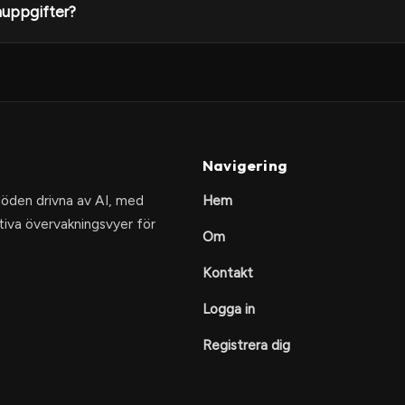
nuppgifter?
Navigering
löden drivna av AI, med
Hem
itiva övervakningsvyer för
Om
Kontakt
Logga in
Registrera dig