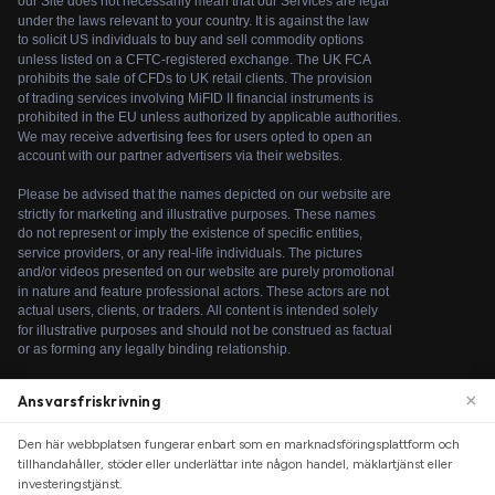
×
Ansvarsfriskrivning
Den här webbplatsen fungerar enbart som en marknadsföringsplattform och
We use cookies to enhance your browsing experience. By
tillhandahåller, stöder eller underlättar inte någon handel, mäklartjänst eller
continuing to use our website, you agree to our use of
investeringstjänst.