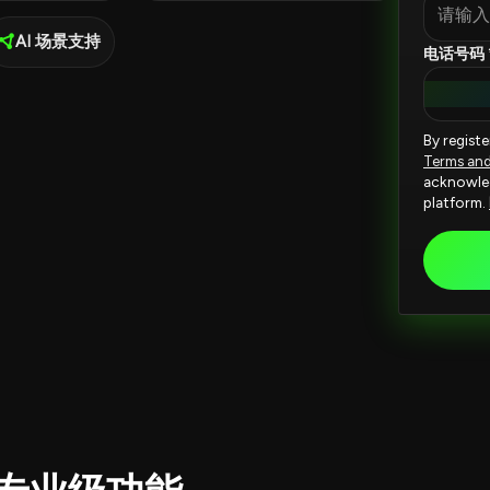
AI 场景支持
电话号码 
By regist
Terms an
acknowled
platform.