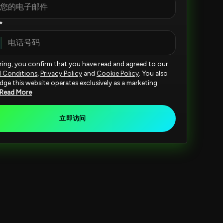
*
ering, you confirm that you have read and agreed to our
d Conditions
,
Privacy Policy
and
Cookie Policy
. You also
ge this website operates exclusively as a marketing
Read More
立即访问