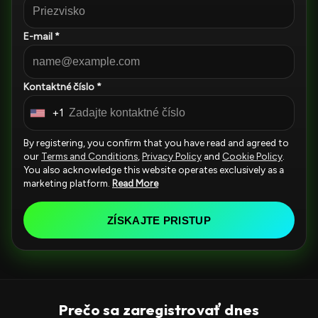
E-mail *
Kontaktné číslo *
+1
U
n
By registering, you confirm that you have read and agreed to
i
our
Terms and Conditions
,
Privacy Policy
and
Cookie Policy
.
You also acknowledge this website operates exclusively as a
t
marketing platform.
Read More
e
d
ZÍSKAJTE PRISTUP
S
t
a
t
e
Prečo sa zaregistrovať dnes