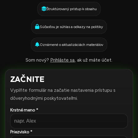
Štruktúrovaný prístup k obsahu
Súčasťou je súhlas a odkazy na politiky
Oznámené o aktualizáciách materiálov
Som nový?
Prihláste sa
, ak už máte účet.
ZAČNITE
Vyplňte formulár na začatie nastavenia prístupu s
dôveryhodnými poskytovateľmi.
Krstné meno *
Priezvisko *