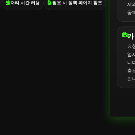
처리 시간 허용
필요 시 정책 페이지 참조
제와
공
가
요청
업
니다
출
됩니