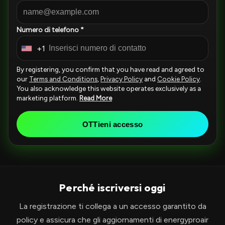
Numero di telefono *
+1
U
n
By registering, you confirm that you have read and agreed to
i
our
Terms and Conditions
,
Privacy Policy
and
Cookie Policy
.
You also acknowledge this website operates exclusively as a
t
marketing platform.
Read More
e
d
OTTieni accesso
S
t
a
t
Perché iscriversi oggi
e
s
La registrazione ti collega a un accesso garantito da
+
policy e assicura che gli aggiornamenti di energyproair