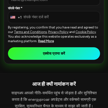
संपर्क नंबर *
+1
U
n
By registering, you confirm that you have read and agreed to
i
our
Terms and Conditions
,
Privacy Policy
and
Cookie Policy
.
You also acknowledge this website operates exclusively as a
t
marketing platform.
Read More
e
d
एक्सेस प्राप्त करें
S
t
a
t
आज ही क्यों नामांकन करें
e
s
साइनअप आपको नीति-समर्थित पहुंच से जोड़ता है और सुनिश्चित
+
करता है कि energyproair अपडेट्स और वर्कफ्लो सामग्री एक
1
सुरक्षित, सुव्यवस्थित चैनल के माध्यम से साझा की जाती हैं।