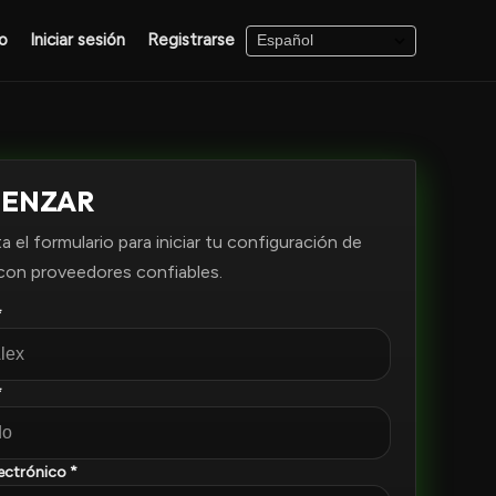
o
Iniciar sesión
Registrarse
ENZAR
 el formulario para iniciar tu configuración de
con proveedores confiables.
*
*
ectrónico *