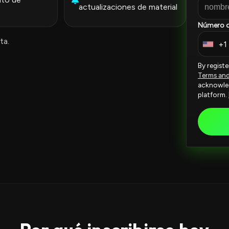
actualizaciones de material
Número d
ta.
+1
U
n
By regist
i
Terms an
acknowled
t
platform.
e
d
S
t
a
t
e
s
+
1