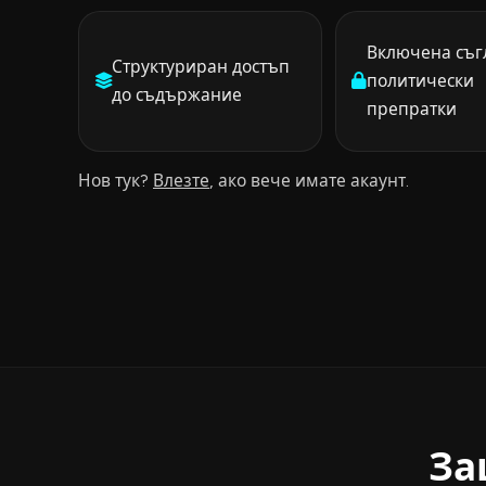
Включена съг
Структуриран достъп
политически
до съдържание
препратки
Нов тук?
Влезте
, ако вече имате акаунт.
За