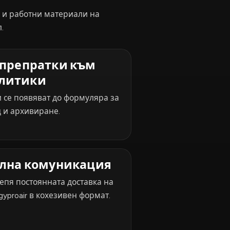
и и работни материали на
.
препратки към
литики
 се появяват до формуляра за
 и архивиране.
лна комуникация
епя постоянната доставка на
yproair в кохезивен формат.