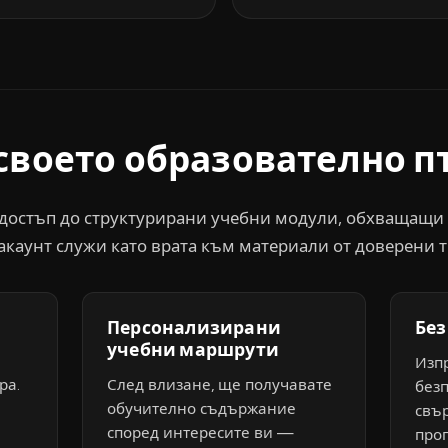
своето образователно 
достъп до структурирани учебни модули, обхващащи 
 акаунт служи като врата към материали от доверени т
Персонализирани
Без
учебни маршрути
Изп
ра.
След влизане, ще получавате
безп
обучително съдържание
свъ
според интересите ви —
прог