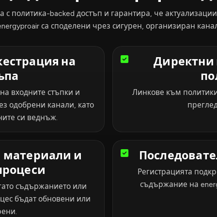
а с политика-backed достъп и гарантира, че актуализаци
energyproair са споделени чрез сигурен, организиран канал
кестрация на
Директни 
ъпа
по
 на входните стъпки и
Линкове към политики
ез одобрени канали, като
преглед
ните си веднъж.
 материали и
Последовате
процеси
Регистрацията подкр
съдържание на energ
огато съдържанието или
оцес бъдат обновени или
ени.