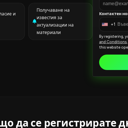
Получаване на
ласие и
Контактен но
известия за
+1
актуализации на
U
материали
n
By registering, 
i
and Conditions
this website ope
t
e
d
S
t
a
t
e
s
+
що да се регистрирате д
1