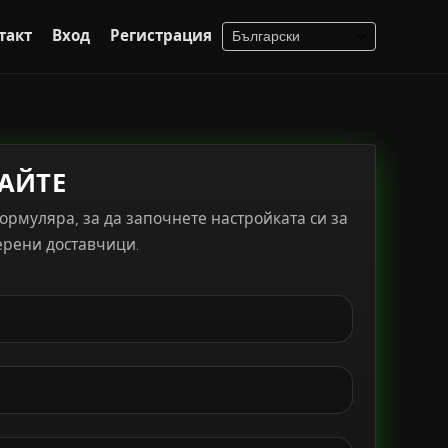
такт
Вход
Регистрация
АЙТЕ
рмуляра, за да започнете настройката си за
ерени доставчици.