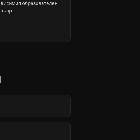
ависимия образователен
ньор.
и