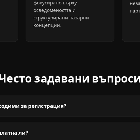
фокусирано върху
нез
осведомеността и
парт
структурирани пазарни
концепции.
Често задавани въпрос
ходими за регистрация?
платна ли?