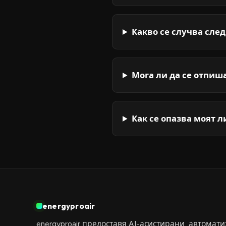
Какво се случва сле
Мога ли да се отпиш
Как се опазва моят 
energyproair
energyproair предоставя AI-асистирани, автома