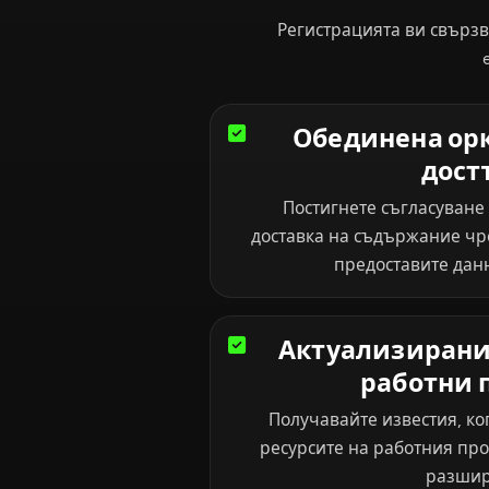
Регистрацията ви свързв
Обединена ор
дост
Постигнете съгласуване
доставка на съдържание чр
предоставите дан
Актуализирани
работни 
Получавайте известия, к
ресурсите на работния пр
разшир