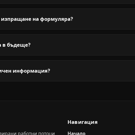
д изпращане на формуляра?
а в бъдеще?
личен информация?
Навигация
тизирани работни потоци
Начало