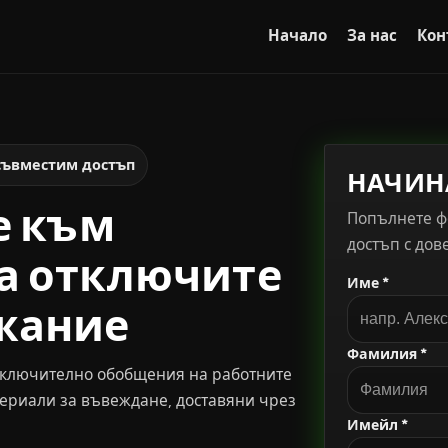
Начало
За нас
Кон
съвместим достъп
НАЧИН
е към
Попълнете фо
достъп с дов
 да отключите
Име *
жание
Фамилия *
, включително обобщения на работните
ериали за въвеждане, доставяни чрез
Имейл *